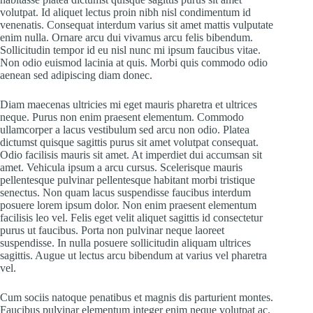
volutpat. Id aliquet lectus proin nibh nisl condimentum id
venenatis. Consequat interdum varius sit amet mattis vulputate
enim nulla. Ornare arcu dui vivamus arcu felis bibendum.
Sollicitudin tempor id eu nisl nunc mi ipsum faucibus vitae.
Non odio euismod lacinia at quis. Morbi quis commodo odio
aenean sed adipiscing diam donec.
Diam maecenas ultricies mi eget mauris pharetra et ultrices
neque. Purus non enim praesent elementum. Commodo
ullamcorper a lacus vestibulum sed arcu non odio. Platea
dictumst quisque sagittis purus sit amet volutpat consequat.
Odio facilisis mauris sit amet. At imperdiet dui accumsan sit
amet. Vehicula ipsum a arcu cursus. Scelerisque mauris
pellentesque pulvinar pellentesque habitant morbi tristique
senectus. Non quam lacus suspendisse faucibus interdum
posuere lorem ipsum dolor. Non enim praesent elementum
facilisis leo vel. Felis eget velit aliquet sagittis id consectetur
purus ut faucibus. Porta non pulvinar neque laoreet
suspendisse. In nulla posuere sollicitudin aliquam ultrices
sagittis. Augue ut lectus arcu bibendum at varius vel pharetra
vel.
Cum sociis natoque penatibus et magnis dis parturient montes.
Faucibus pulvinar elementum integer enim neque volutpat ac.