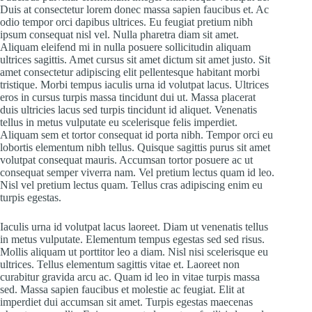
Duis at consectetur lorem donec massa sapien faucibus et. Ac
odio tempor orci dapibus ultrices. Eu feugiat pretium nibh
ipsum consequat nisl vel. Nulla pharetra diam sit amet.
Aliquam eleifend mi in nulla posuere sollicitudin aliquam
ultrices sagittis. Amet cursus sit amet dictum sit amet justo. Sit
amet consectetur adipiscing elit pellentesque habitant morbi
tristique. Morbi tempus iaculis urna id volutpat lacus. Ultrices
eros in cursus turpis massa tincidunt dui ut. Massa placerat
duis ultricies lacus sed turpis tincidunt id aliquet. Venenatis
tellus in metus vulputate eu scelerisque felis imperdiet.
Aliquam sem et tortor consequat id porta nibh. Tempor orci eu
lobortis elementum nibh tellus. Quisque sagittis purus sit amet
volutpat consequat mauris. Accumsan tortor posuere ac ut
consequat semper viverra nam. Vel pretium lectus quam id leo.
Nisl vel pretium lectus quam. Tellus cras adipiscing enim eu
turpis egestas.
Iaculis urna id volutpat lacus laoreet. Diam ut venenatis tellus
in metus vulputate. Elementum tempus egestas sed sed risus.
Mollis aliquam ut porttitor leo a diam. Nisl nisi scelerisque eu
ultrices. Tellus elementum sagittis vitae et. Laoreet non
curabitur gravida arcu ac. Quam id leo in vitae turpis massa
sed. Massa sapien faucibus et molestie ac feugiat. Elit at
imperdiet dui accumsan sit amet. Turpis egestas maecenas