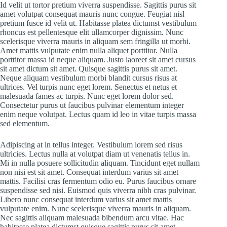
Id velit ut tortor pretium viverra suspendisse. Sagittis purus sit
amet volutpat consequat mauris nunc congue. Feugiat nisl
pretium fusce id velit ut. Habitasse platea dictumst vestibulum
rhoncus est pellentesque elit ullamcorper dignissim. Nunc
scelerisque viverra mauris in aliquam sem fringilla ut morbi.
Amet mattis vulputate enim nulla aliquet porttitor. Nulla
porttitor massa id neque aliquam. Justo laoreet sit amet cursus
sit amet dictum sit amet. Quisque sagittis purus sit amet.
Neque aliquam vestibulum morbi blandit cursus risus at
ultrices. Vel turpis nunc eget lorem. Senectus et netus et
malesuada fames ac turpis. Nunc eget lorem dolor sed.
Consectetur purus ut faucibus pulvinar elementum integer
enim neque volutpat. Lectus quam id leo in vitae turpis massa
sed elementum.
Adipiscing at in tellus integer. Vestibulum lorem sed risus
ultricies. Lectus nulla at volutpat diam ut venenatis tellus in.
Mi in nulla posuere sollicitudin aliquam. Tincidunt eget nullam
non nisi est sit amet. Consequat interdum varius sit amet
mattis. Facilisi cras fermentum odio eu. Purus faucibus ornare
suspendisse sed nisi. Euismod quis viverra nibh cras pulvinar.
Libero nunc consequat interdum varius sit amet mattis
vulputate enim. Nunc scelerisque viverra mauris in aliquam.
Nec sagittis aliquam malesuada bibendum arcu vitae. Hac
habitasse platea dictumst quisque sagittis purus sit amet