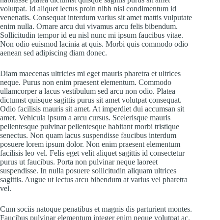
volutpat. Id aliquet lectus proin nibh nisl condimentum id
venenatis. Consequat interdum varius sit amet mattis vulputate
enim nulla. Ornare arcu dui vivamus arcu felis bibendum.
Sollicitudin tempor id eu nisl nunc mi ipsum faucibus vitae.
Non odio euismod lacinia at quis. Morbi quis commodo odio
aenean sed adipiscing diam donec.
Diam maecenas ultricies mi eget mauris pharetra et ultrices
neque. Purus non enim praesent elementum. Commodo
ullamcorper a lacus vestibulum sed arcu non odio. Platea
dictumst quisque sagittis purus sit amet volutpat consequat.
Odio facilisis mauris sit amet. At imperdiet dui accumsan sit
amet. Vehicula ipsum a arcu cursus. Scelerisque mauris
pellentesque pulvinar pellentesque habitant morbi tristique
senectus. Non quam lacus suspendisse faucibus interdum
posuere lorem ipsum dolor. Non enim praesent elementum
facilisis leo vel. Felis eget velit aliquet sagittis id consectetur
purus ut faucibus. Porta non pulvinar neque laoreet
suspendisse. In nulla posuere sollicitudin aliquam ultrices
sagittis. Augue ut lectus arcu bibendum at varius vel pharetra
vel.
Cum sociis natoque penatibus et magnis dis parturient montes.
Faucibus pulvinar elementum integer enim neque volutpat ac.