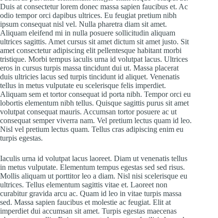
Duis at consectetur lorem donec massa sapien faucibus et. Ac
odio tempor orci dapibus ultrices. Eu feugiat pretium nibh
ipsum consequat nisl vel. Nulla pharetra diam sit amet.
Aliquam eleifend mi in nulla posuere sollicitudin aliquam
ultrices sagittis. Amet cursus sit amet dictum sit amet justo. Sit
amet consectetur adipiscing elit pellentesque habitant morbi
tristique. Morbi tempus iaculis urna id volutpat lacus. Ultrices
eros in cursus turpis massa tincidunt dui ut. Massa placerat
duis ultricies lacus sed turpis tincidunt id aliquet. Venenatis
tellus in metus vulputate eu scelerisque felis imperdiet.
Aliquam sem et tortor consequat id porta nibh. Tempor orci eu
lobortis elementum nibh tellus. Quisque sagittis purus sit amet
volutpat consequat mauris. Accumsan tortor posuere ac ut
consequat semper viverra nam. Vel pretium lectus quam id leo.
Nisl vel pretium lectus quam. Tellus cras adipiscing enim eu
turpis egestas.
Iaculis urna id volutpat lacus laoreet. Diam ut venenatis tellus
in metus vulputate. Elementum tempus egestas sed sed risus.
Mollis aliquam ut porttitor leo a diam. Nisl nisi scelerisque eu
ultrices. Tellus elementum sagittis vitae et. Laoreet non
curabitur gravida arcu ac. Quam id leo in vitae turpis massa
sed. Massa sapien faucibus et molestie ac feugiat. Elit at
imperdiet dui accumsan sit amet. Turpis egestas maecenas