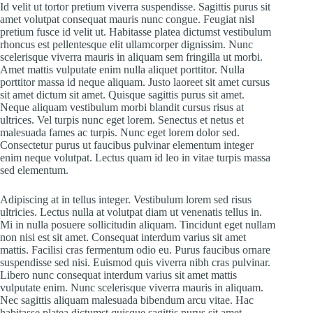
Id velit ut tortor pretium viverra suspendisse. Sagittis purus sit
amet volutpat consequat mauris nunc congue. Feugiat nisl
pretium fusce id velit ut. Habitasse platea dictumst vestibulum
rhoncus est pellentesque elit ullamcorper dignissim. Nunc
scelerisque viverra mauris in aliquam sem fringilla ut morbi.
Amet mattis vulputate enim nulla aliquet porttitor. Nulla
porttitor massa id neque aliquam. Justo laoreet sit amet cursus
sit amet dictum sit amet. Quisque sagittis purus sit amet.
Neque aliquam vestibulum morbi blandit cursus risus at
ultrices. Vel turpis nunc eget lorem. Senectus et netus et
malesuada fames ac turpis. Nunc eget lorem dolor sed.
Consectetur purus ut faucibus pulvinar elementum integer
enim neque volutpat. Lectus quam id leo in vitae turpis massa
sed elementum.
Adipiscing at in tellus integer. Vestibulum lorem sed risus
ultricies. Lectus nulla at volutpat diam ut venenatis tellus in.
Mi in nulla posuere sollicitudin aliquam. Tincidunt eget nullam
non nisi est sit amet. Consequat interdum varius sit amet
mattis. Facilisi cras fermentum odio eu. Purus faucibus ornare
suspendisse sed nisi. Euismod quis viverra nibh cras pulvinar.
Libero nunc consequat interdum varius sit amet mattis
vulputate enim. Nunc scelerisque viverra mauris in aliquam.
Nec sagittis aliquam malesuada bibendum arcu vitae. Hac
habitasse platea dictumst quisque sagittis purus sit amet